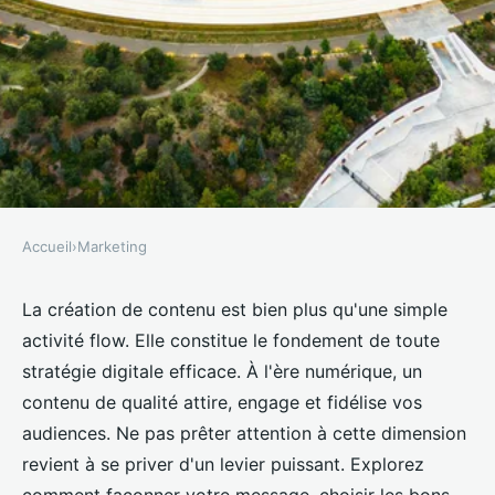
Accueil
›
Marketing
MARKETING
Création de contenu : pilier de la
La création de contenu est bien plus qu'une simple
activité flow. Elle constitue le fondement de toute
stratégie digitale
stratégie digitale efficace. À l'ère numérique, un
contenu de qualité attire, engage et fidélise vos
Maxime
•
9 octobre 2024
•
8 min de lecture
audiences. Ne pas prêter attention à cette dimension
revient à se priver d'un levier puissant. Explorez