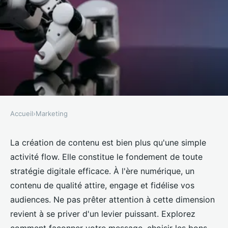
Accueil
›
Marketing
MARKETING
Création de contenu : pilier de la
La création de contenu est bien plus qu'une simple
activité flow. Elle constitue le fondement de toute
stratégie digitale
stratégie digitale efficace. À l'ère numérique, un
contenu de qualité attire, engage et fidélise vos
Maxime
•
9 octobre 2024
•
8 min de lecture
audiences. Ne pas prêter attention à cette dimension
revient à se priver d'un levier puissant. Explorez